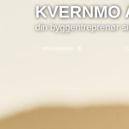
KVERNMO 
din byggentreprenør s
VELKOMMEN
T