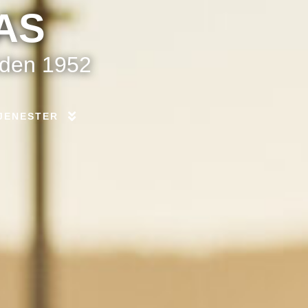
AS
iden 1952
JENESTER