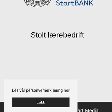
Stolt lærebedrift
Les vår personvernerklæring
her
Lukk
Bygget på
Wordpress
av
Smart Media