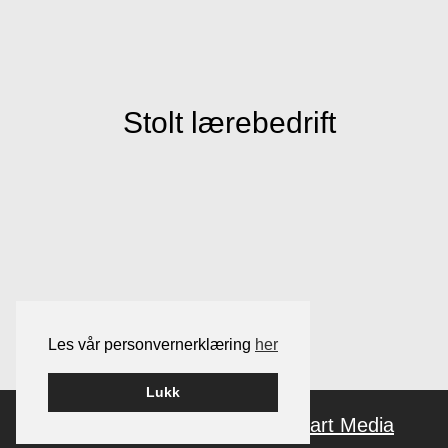
Stolt lærebedrift
Les vår personvernerklæring
her
Lukk
Bygget på
Wordpress
av
Smart Media