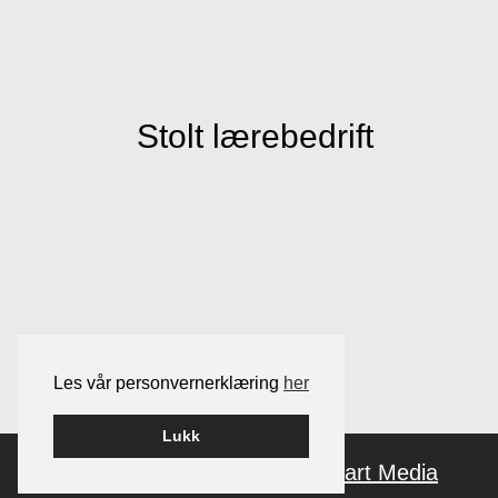
Stolt lærebedrift
Les vår personvernerklæring
her
Lukk
Bygget på
Wordpress
av
Smart Media